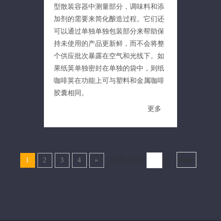
型散装容器中测量部分，调味料和添
加剂的需要来简化酿造过程。它们还
可以通过单独单独包装部分来帮助保
持未使用的产品更新鲜，而不会将整
个供应批次暴露在空气和光线下。如
果纸荚单独密封在单独的袋中，则纸
咖啡荚在功能上可与塑料和金属咖啡
胶囊相同。
更多
1
2
3
4
»
共4页 到第
页
确定