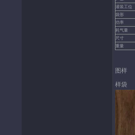
灌装工位
袋形
功率
耗气量
尺寸
重量
图样
样袋