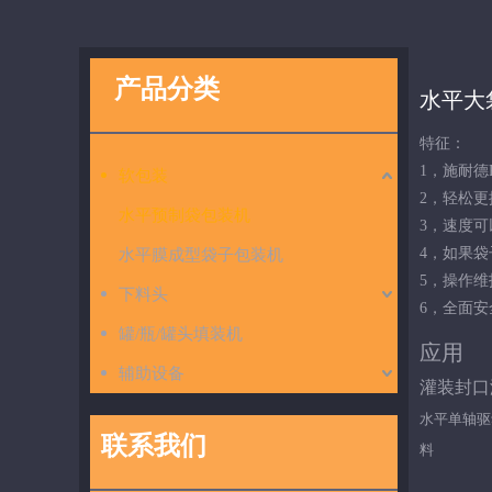
产品分类
水平大
特征：
1，施耐德
软包装
2，轻松
水平预制袋包装机
3，速度
4，如果
水平膜成型袋子包装机
5，操作维
下料头
6，全面
罐/瓶/罐头填装机
应用
辅助设备
灌装封口
水平单轴驱
联系我们
料