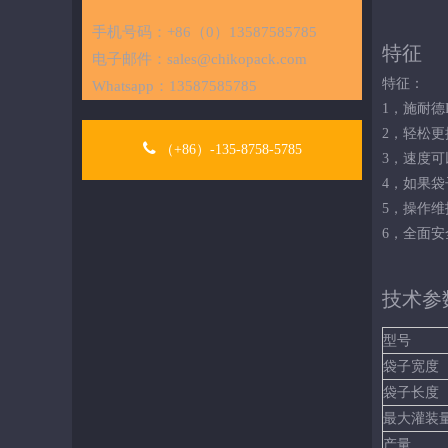
手机号码：+86（0）13587585785
特征
电子邮件：
sales@chikopack.com
特征：
Whatsapp：
13587585785
1，施耐德
2，轻松
（+86）-135-8758-5785
3，速度
4，如果
5，操作维
6，全面
技术参
型号
袋子宽度
袋子长度
最大灌装
产量