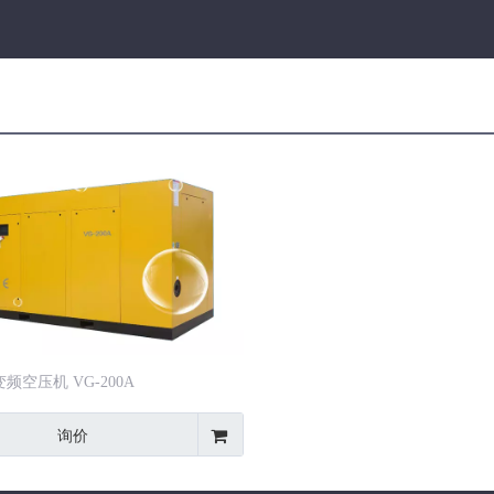
机
频空压机 VG-200A
询价