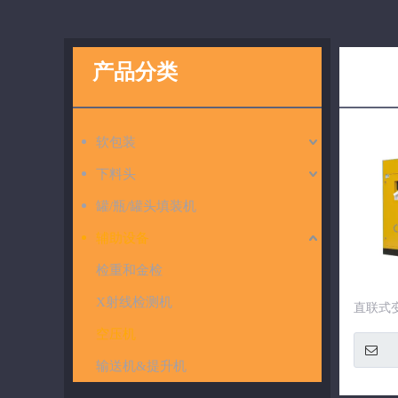
产品分类
空压
软包装
下料头
罐/瓶/罐头填装机
辅助设备
检重和金检
X射线检测机
直联式变
空压机
输送机&提升机